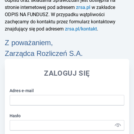
odpisu oraz składania Sprawozdań jest dostępna na
stronie internetowej pod adresem
zrsa.pl
w zakładce
ODPIS NA FUNDUSZ. W przypadku wątpliwości
zachęcamy do kontaktu przez formularz kontaktowy
znajdujący się pod adresem
zrsa.pl/kontakt
.
Z poważaniem,
Zarządca Rozliczeń S.A.
ZALOGUJ SIĘ
Adres e-mail
Hasło
Pokaż ha